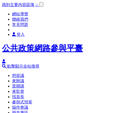
跳到主要內容區塊
:::
網站導覽
聯絡我們
常見問題
登入
公共政策網路參與平臺
點擊顯示全站搜尋
想提議
來附議
眾開講
來監督
找首長
參與式預算
協作會議
縣市專區