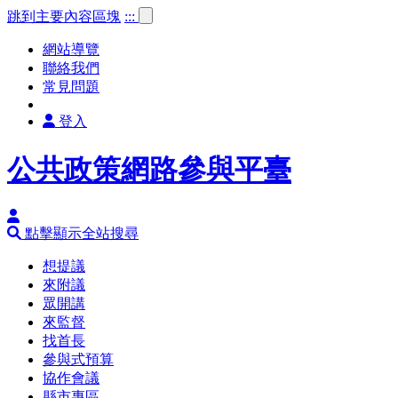
跳到主要內容區塊
:::
網站導覽
聯絡我們
常見問題
登入
公共政策網路參與平臺
點擊顯示全站搜尋
想提議
來附議
眾開講
來監督
找首長
參與式預算
協作會議
縣市專區