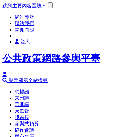
跳到主要內容區塊
:::
網站導覽
聯絡我們
常見問題
登入
公共政策網路參與平臺
點擊顯示全站搜尋
想提議
來附議
眾開講
來監督
找首長
參與式預算
協作會議
縣市專區