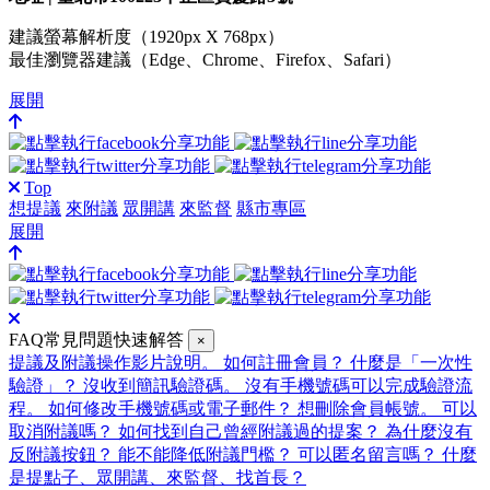
建議螢幕解析度（1920px X 768px）
最佳瀏覽器建議（Edge、Chrome、Firefox、Safari）
展開
Top
想提議
來附議
眾開講
來監督
縣市專區
展開
FAQ常見問題快速解答
×
提議及附議操作影片說明。
如何註冊會員？
什麼是「一次性
驗證」？
沒收到簡訊驗證碼。
沒有手機號碼可以完成驗證流
程。
如何修改手機號碼或電子郵件？
想刪除會員帳號。
可以
取消附議嗎？
如何找到自己曾經附議過的提案？
為什麼沒有
反附議按鈕？
能不能降低附議門檻？
可以匿名留言嗎？
什麼
是提點子、眾開講、來監督、找首長？