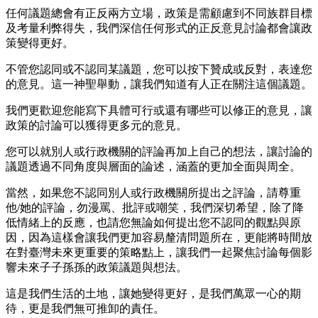
任何議題總會有正反兩方立場，政策是需顧慮到不同族群目標
及考量利弊得失，我們深信任何形式的正反意見討論都會讓政
策變得更好。
不管您認同或不認同某議題，您可以按下贊成或反對，表達您
的意見。這一神聖舉動，讓我們知道有人正在關注這個議題。
我們更歡迎您能寫下具體可行或還有哪些可以修正的意見，讓
政策的討論可以獲得更多元的意見。
您可以就別人或行政機關的評論再加上自己的想法，讓討論的
議題透過不同角度與層面的論述，涵蓋的更加全面與周全。
當然，如果您不認同別人或行政機關所提出之評論，請尊重
他/她的評論，勿漫罵、批評或嘲笑，我們深切希望，除了降
低情緒上的反應，也請您無論如何提出您不認同的觀點與原
因，因為這樣會讓我們更加容易釐清問題所在，更能將時間放
在對臺灣未來更重要的策略點上，讓我們一起聚焦討論每個影
響未來子子孫孫的政策議題與想法。
這是我們生活的土地，讓她變得更好，是我們萬眾一心的期
待，更是我們無可推卸的責任。