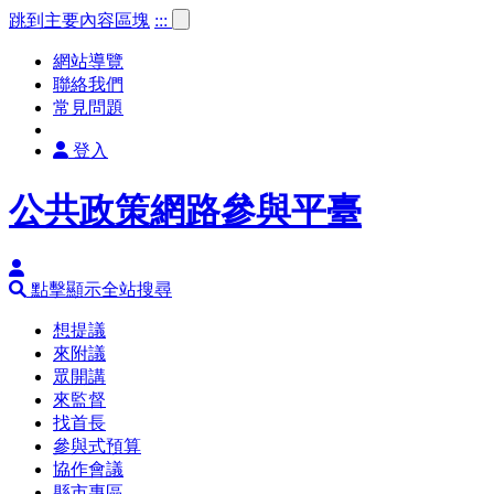
跳到主要內容區塊
:::
網站導覽
聯絡我們
常見問題
登入
公共政策網路參與平臺
點擊顯示全站搜尋
想提議
來附議
眾開講
來監督
找首長
參與式預算
協作會議
縣市專區