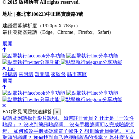
© 2015 版權所有 All rights reserved.
地址 | 臺北市100223中正區寶慶路3號
建議螢幕解析度（1920px X 768px）
最佳瀏覽器建議（Edge、Chrome、Firefox、Safari）
展開
Top
想提議
來附議
眾開講
來監督
縣市專區
展開
FAQ常見問題快速解答
×
提議及附議操作影片說明。
如何註冊會員？
什麼是「一次性
驗證」？
沒收到簡訊驗證碼。
沒有手機號碼可以完成驗證流
程。
如何修改手機號碼或電子郵件？
想刪除會員帳號。
可以
取消附議嗎？
如何找到自己曾經附議過的提案？
為什麼沒有