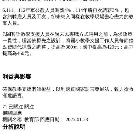
6.111、112年軍公教人員調薪4%，114年將再次調薪3％，包
含約聘雇人員及工友，卻未納入同樣在教學現場盡心盡力的教
支人員。
7.閩客語教學支援人員在尚未以專職方式聘用之前，為求政策
一貫性，理當依原先之設計，將國小教學支援工作人員每節鐘
點費隨代課費之調整，提高為380元；國中提高為420元；高中
提高為460元。
利益與影響
確保教學支援老師權益，以利落實國家語言發展法，致力搶救
瀕危語言。
71
已關注
關注
機關回應
機關名稱 教育部
回應日期：
2025-01-23
分析說明