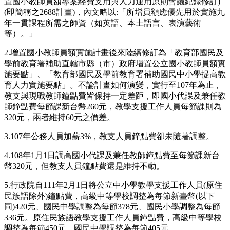
置國小教師員額專案經費支用與人力運用原則會議紀錄修訂)
(即簡稱之2688計畫)，內文略以:「所增員額應優先用於實施九
年一貫課程所需之師資（如英語、本土語言、表演藝術
等）。」
2.增置國小教師員額實施計畫後來陸續修訂為「教育部國民及
學前教育署補助直轄市縣（市）政府增置公立國小教師員額實
施要點」、「教育部國民及學前教育署補助國民中小學提高教
育人力實施要點」。不論計畫如何演變，實行至107年為止，
教支與現職教師鐘點費皆保持一定差距，即國小代課及兼任教
師鐘點費每節課新台幣260元，教學支援工作人員每節課則為
320元，兩者維持60元之價差。
3.107年公務人員加薪3%，教支人員鐘點費卻未隨著調整。
4.108年1月1日調高國小代課及兼任教師鐘點費至每節課新台
幣320元，但教支人員鐘點費還是維持不動。
5.行政院自111年2月1日將公立中小學教學支援工作人員(原住
民族語除外)鐘點費，高級中等學校調整為每節新臺幣(以下
同)420元、國民中學調整為每節378元、國民小學調整為每節
336元。原住民族語教學支援工作人員鐘點費，高級中等學校
調整為每節450元、國民中學調整為每節405元。