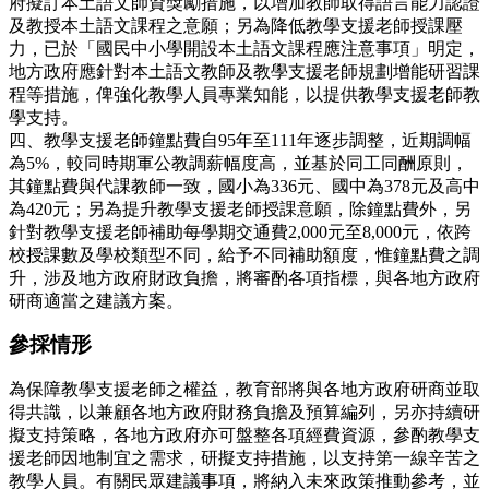
府擬訂本土語文師資獎勵措施，以增加教師取得語言能力認證
及教授本土語文課程之意願；另為降低教學支援老師授課壓
力，已於「國民中小學開設本土語文課程應注意事項」明定，
地方政府應針對本土語文教師及教學支援老師規劃增能研習課
程等措施，俾強化教學人員專業知能，以提供教學支援老師教
學支持。
四、教學支援老師鐘點費自95年至111年逐步調整，近期調幅
為5%，較同時期軍公教調薪幅度高，並基於同工同酬原則，
其鐘點費與代課教師一致，國小為336元、國中為378元及高中
為420元；另為提升教學支援老師授課意願，除鐘點費外，另
針對教學支援老師補助每學期交通費2,000元至8,000元，依跨
校授課數及學校類型不同，給予不同補助額度，惟鐘點費之調
升，涉及地方政府財政負擔，將審酌各項指標，與各地方政府
研商適當之建議方案。
參採情形
為保障教學支援老師之權益，教育部將與各地方政府研商並取
得共識，以兼顧各地方政府財務負擔及預算編列，另亦持續研
擬支持策略，各地方政府亦可盤整各項經費資源，參酌教學支
援老師因地制宜之需求，研擬支持措施，以支持第一線辛苦之
教學人員。有關民眾建議事項，將納入未來政策推動參考，並