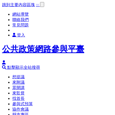
跳到主要內容區塊
:::
網站導覽
聯絡我們
常見問題
登入
公共政策網路參與平臺
點擊顯示全站搜尋
想提議
來附議
眾開講
來監督
找首長
參與式預算
協作會議
縣市專區