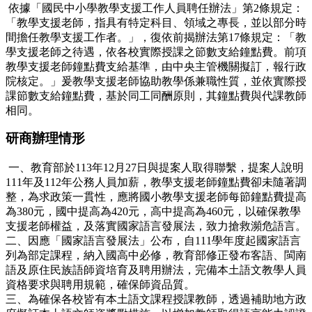
依據「國民中小學教學支援工作人員聘任辦法」第2條規定：
「教學支援老師，指具有特定科目、領域之專長，並以部分時
間擔任教學支援工作者。」，復依前揭辦法第17條規定：「教
學支援老師之待遇，依各校實際授課之節數支給鐘點費。前項
教學支援老師鐘點費支給基準，由中央主管機關擬訂，報行政
院核定。」爰教學支援老師協助教學係兼職性質，並依實際授
課節數支給鐘點費，基於同工同酬原則，其鐘點費與代課教師
相同。
研商辦理情形
一、教育部於113年12月27日與提案人取得聯繫，提案人說明
111年及112年公務人員加薪，教學支援老師鐘點費卻未隨著調
整，為求政策一貫性，應將國小教學支援老師每節鐘點費提高
為380元，國中提高為420元，高中提高為460元，以確保教學
支援老師權益，及落實國家語言發展法，致力搶救瀕危語言。
二、因應「國家語言發展法」公布，自111學年度起國家語言
列為部定課程，納入國高中必修，教育部修正發布客語、閩南
語及原住民族語師資培育及聘用辦法，完備本土語文教學人員
資格要求與聘用規範，確保師資品質。
三、為確保各校皆有本土語文課程授課教師，透過補助地方政