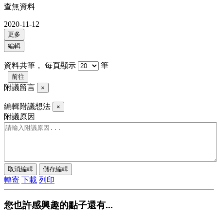
查無資料
2020-11-12
更多
編輯
資料共
筆，
每頁顯示
筆
前往
附議留言
×
編輯附議想法
×
附議原因
取消編輯
儲存編輯
轉寄
下載
列印
您也許感興趣的點子還有...