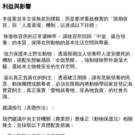
利益與影響
本提案並非主張無差別撲殺，而是要求重啟務實的「限期收
容」與「人道退場」機制，以達成以下目標：
恢復收容所的正常週轉率： 讓收容所回歸「中途、媒合領
養」的本質，保障在所動物的基本生活空間與尊嚴。
強力保護本土野生動物： 透過限期沒人領養即人道安樂死的
機制，搭配生態敏感區「全面禁餵」，強制移除野外遊蕩犬
貓，還給本土物種安全的生存空間。
逼出真正負責任的飼主： 透過建立期限，讓有意願領養的民
眾、動保團體或餵養者，必須在限期內將動物帶回家並登記為
實質飼主，真正落實「愛牠就養牠，並為牠負責」的社會共
識。
建議指引（具體作法）：
我們建議中央主管機關（農業部）應修正《動物保護法》相關
條文，並採取以下具體配套措施：