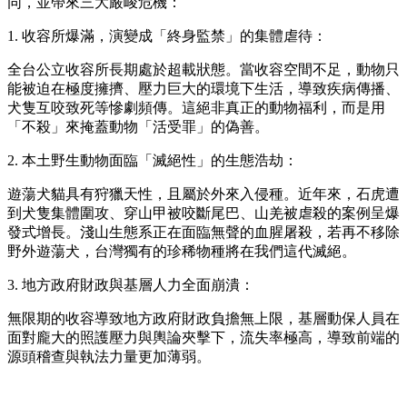
同，並帶來三大嚴峻危機：
1. 收容所爆滿，演變成「終身監禁」的集體虐待：
全台公立收容所長期處於超載狀態。當收容空間不足，動物只
能被迫在極度擁擠、壓力巨大的環境下生活，導致疾病傳播、
犬隻互咬致死等慘劇頻傳。這絕非真正的動物福利，而是用
「不殺」來掩蓋動物「活受罪」的偽善。
2. 本土野生動物面臨「滅絕性」的生態浩劫：
遊蕩犬貓具有狩獵天性，且屬於外來入侵種。近年來，石虎遭
到犬隻集體圍攻、穿山甲被咬斷尾巴、山羌被虐殺的案例呈爆
發式增長。淺山生態系正在面臨無聲的血腥屠殺，若再不移除
野外遊蕩犬，台灣獨有的珍稀物種將在我們這代滅絕。
3. 地方政府財政與基層人力全面崩潰：
無限期的收容導致地方政府財政負擔無上限，基層動保人員在
面對龐大的照護壓力與輿論夾擊下，流失率極高，導致前端的
源頭稽查與執法力量更加薄弱。