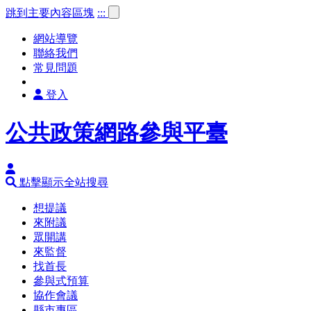
跳到主要內容區塊
:::
網站導覽
聯絡我們
常見問題
登入
公共政策網路參與平臺
點擊顯示全站搜尋
想提議
來附議
眾開講
來監督
找首長
參與式預算
協作會議
縣市專區