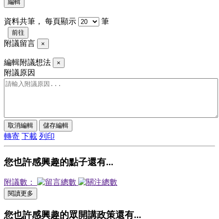
編輯
資料共
筆，
每頁顯示
筆
前往
附議留言
×
編輯附議想法
×
附議原因
取消編輯
儲存編輯
轉寄
下載
列印
您也許感興趣的點子還有...
附議數：
閱讀更多
您也許感興趣的眾開講政策還有...