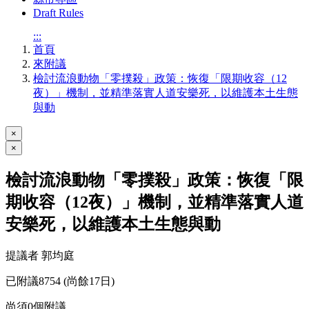
Draft Rules
:::
首頁
來附議
檢討流浪動物「零撲殺」政策：恢復「限期收容（12
夜）」機制，並精準落實人道安樂死，以維護本土生態
與動
×
×
檢討流浪動物「零撲殺」政策：恢復「限
期收容（12夜）」機制，並精準落實人道
安樂死，以維護本土生態與動
提議者 郭均庭
已附議
8754
(尚餘17日)
尚須
0
個附議