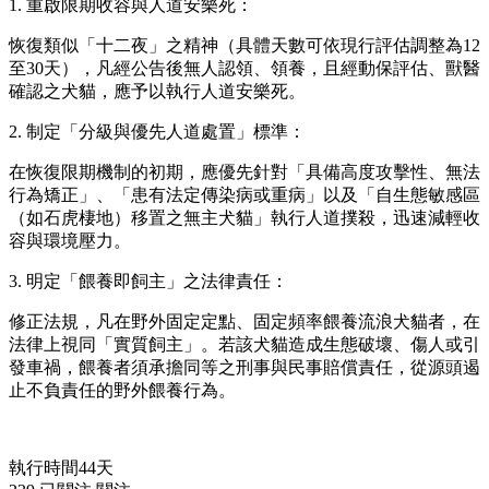
1. 重啟限期收容與人道安樂死：
恢復類似「十二夜」之精神（具體天數可依現行評估調整為12
至30天），凡經公告後無人認領、領養，且經動保評估、獸醫
確認之犬貓，應予以執行人道安樂死。
2. 制定「分級與優先人道處置」標準：
在恢復限期機制的初期，應優先針對「具備高度攻擊性、無法
行為矯正」、「患有法定傳染病或重病」以及「自生態敏感區
（如石虎棲地）移置之無主犬貓」執行人道撲殺，迅速減輕收
容與環境壓力。
3. 明定「餵養即飼主」之法律責任：
修正法規，凡在野外固定定點、固定頻率餵養流浪犬貓者，在
法律上視同「實質飼主」。若該犬貓造成生態破壞、傷人或引
發車禍，餵養者須承擔同等之刑事與民事賠償責任，從源頭遏
止不負責任的野外餵養行為。
執行時間44天