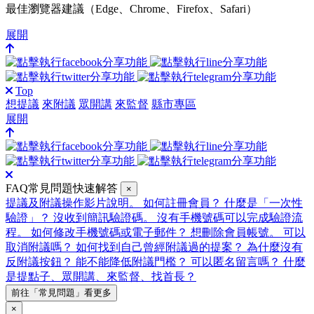
最佳瀏覽器建議（Edge、Chrome、Firefox、Safari）
展開
Top
想提議
來附議
眾開講
來監督
縣市專區
展開
FAQ常見問題快速解答
×
提議及附議操作影片說明。
如何註冊會員？
什麼是「一次性
驗證」？
沒收到簡訊驗證碼。
沒有手機號碼可以完成驗證流
程。
如何修改手機號碼或電子郵件？
想刪除會員帳號。
可以
取消附議嗎？
如何找到自己曾經附議過的提案？
為什麼沒有
反附議按鈕？
能不能降低附議門檻？
可以匿名留言嗎？
什麼
是提點子、眾開講、來監督、找首長？
前往「常見問題」看更多
×