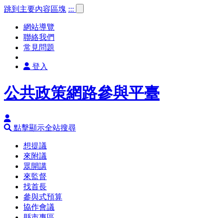
跳到主要內容區塊
:::
網站導覽
聯絡我們
常見問題
登入
公共政策網路參與平臺
點擊顯示全站搜尋
想提議
來附議
眾開講
來監督
找首長
參與式預算
協作會議
縣市專區