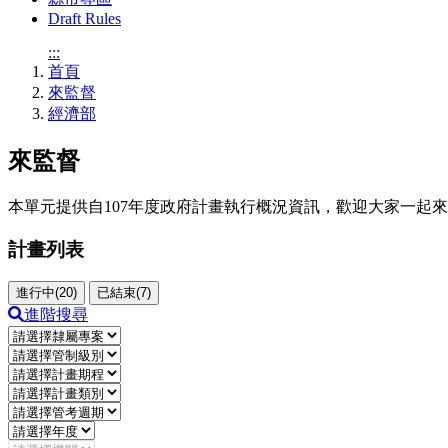
Draft Rules
:::
首頁
來監督
經濟部
來監督
本單元提供自107年度政府計畫執行概況資訊，歡迎大家一起
計畫列表
進行中(20)
已結束(7)
進階搜尋