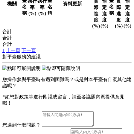
畫
畫
畫
執行
執行
實
預
實
預
機關
資料更新
名
名
名
率
率
際
定
際
定
稱
稱
稱
(%)
(%)
進
進
進
進
度
度
度
度
(%)
(%)
(%)
(%)
合計
合計
合計
1
上一頁
下一頁
對平臺服務的建議
您操作參與平臺時有遇到困難嗎？或是對本平臺有什麼其他建
議呢？
*如想對政策等進行附議或留言，請至各議題內頁提供意見
哦！
您遇到什麼問題？