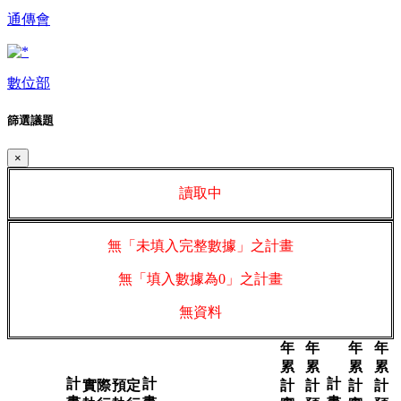
通傳會
數位部
篩選議題
×
讀取中
無「未填入完整數據」之計畫
無「填入數據為0」之計畫
無資料
年
年
年
年
累
累
累
累
計
計
計
實際
預定
計
計
計
計