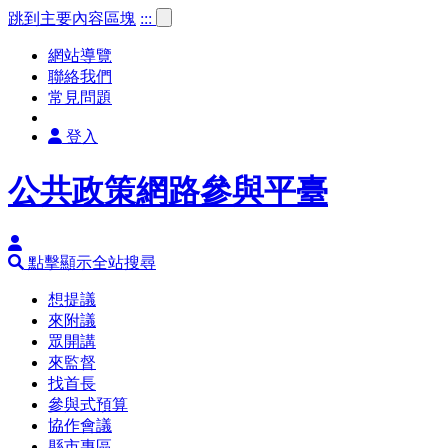
跳到主要內容區塊
:::
網站導覽
聯絡我們
常見問題
登入
公共政策網路參與平臺
點擊顯示全站搜尋
想提議
來附議
眾開講
來監督
找首長
參與式預算
協作會議
縣市專區