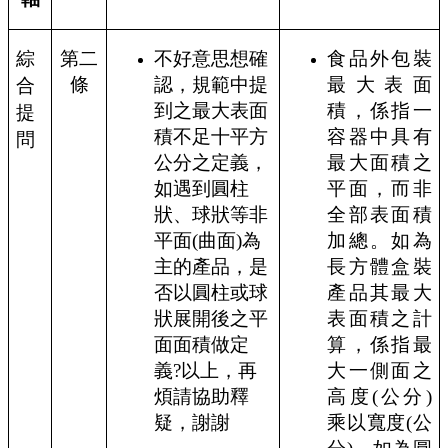
綜
第二
不好意思想確
食品外包裝
條
認，規範中提
最大表面
合
到之最大表面
積，係指一
提
積不足十平方
容器中具有
問
公分之定義，
最大面積之
如遇到圓柱
平面，而非
狀、球狀等非
全部表面積
平面
(
曲面
)
為
加總。如為
主的產品，是
長方體盒裝
否以圓柱或球
產品其最大
狀展開後之平
表面積之計
面面積做定
算，係指最
義
?
以上，再
大一側面之
煩請協助釋
高度
(
公分
)
疑，謝謝
乘以寬度
(
公