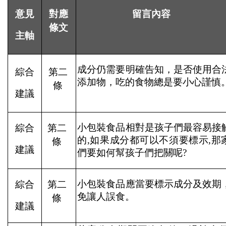
意見
對應
留言內容
條文
主軸
成分仍需要明確告知，是否使用合
綜合
第二
添加物，吃的食物總是要小心謹慎
條
建議
小包裝食品相對是孩子們最容易接
綜合
第二
的
,
如果成分都可以不須要標示
,
那
條
建議
們要如何幫孩子們把關呢
?
小包裝食品應當要標示成分及效期
綜合
第二
免讓人誤食。
條
建議