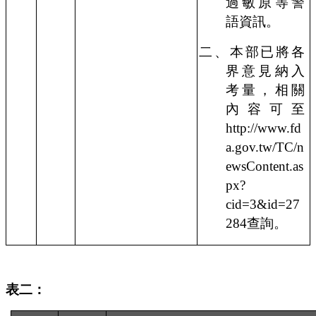
過敏原等警
語資訊。
二、本部已將各
界意見納入
考量，相關
內容可至
http://www.fd
a.gov.tw/TC/n
ewsContent.as
px?
cid=3&id=27
284
查詢。
表二：