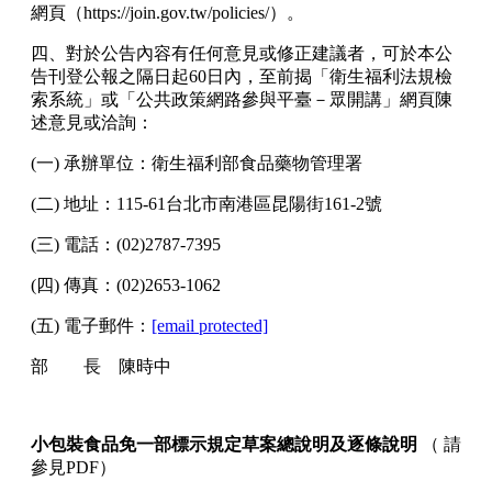
網頁（
https://join.gov.tw/policies/
）。
四、對於公告內容有任何意見或修正建議者，可於本公
告刊登公報之隔日起
60
日內，至前揭「衛生福利法規檢
索系統」或「公共政策網路參與平臺－眾開講」網頁陳
述意見或洽詢：
(
一
)
承辦單位：衛生福利部食品藥物管理署
(
二
)
地址：
115-61
台北市南港區昆陽街
161-2
號
(
三
)
電話：
(02)2787-7395
(
四
)
傳真：
(02)2653-1062
(
五
)
電子郵件：
[email protected]
部 長 陳時中
小包裝食品免一部標示規定草案總說明及逐條說明
（
請
參見PDF
）