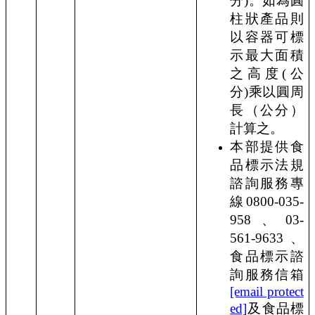
分
)
。如為圓
柱狀產品則
以容器可標
示最大面積
之高度
(
公
分
)
乘以圓周
長（公分）
計算之。
本部提供食
品標示法規
諮詢服務專
線
0800-035-
958
、
03-
561-9633
、
食品標示諮
詢服務信箱
[email protect
ed]
及食品標