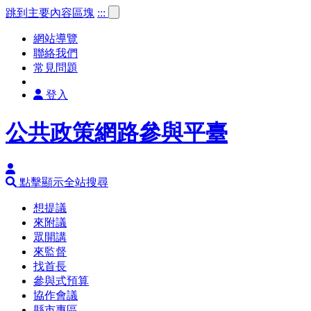
跳到主要內容區塊
:::
網站導覽
聯絡我們
常見問題
登入
公共政策網路參與平臺
點擊顯示全站搜尋
想提議
來附議
眾開講
來監督
找首長
參與式預算
協作會議
縣市專區