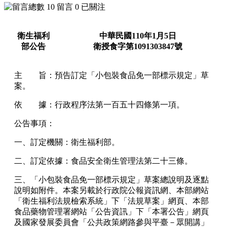
10
留言
0
已關注
衛生福利
中華民國
110
年
1
月
5
日
部
公告
衛授食字第
1091303847
號
主 旨：預告訂定「小包裝食品免一部標示規定」草
案。
依 據：
行政程序法
第一百五十四條第一項。
公告事項：
一、訂定機關：衛生福利部。
二、訂定依據：
食品安全衛生管理法
第二十三條。
三、「小包裝食品免一部標示規定」草案總說明及逐點
說明如附件。本案另載於行政院公報資訊網、本部網站
「衛生福利法規檢索系統」下「法規草案」網頁、本部
食品藥物管理署網站「公告資訊」下「本署公告」網頁
及國家發展委員會「公共政策網路參與平臺－眾開講」