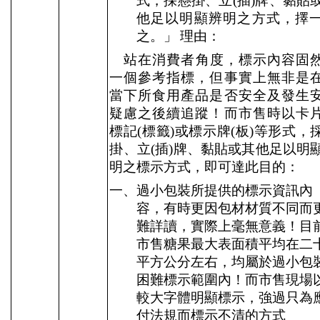
式，採懸掛、立
(
插
)
牌、黏貼
他足以明顯辨明之方式，擇
之。」
理由：
站在消費者角度，標示內容固
一個參考指標，但事實上無非是
當下所食用產品是否安全及發生
疑慮之後續追蹤！而市售時以卡
標記
(
標籤
)
或標示牌
(
板
)
等形式，
掛、立
(
插
)
牌、黏貼或其他足以明
明之標示方式，即可達此目的：
一、過小包裝所提供的標示資訊內
容，有時更因包材材質不同而
難詳讀，實際上毫無意義！目
市售糖果最大表面積平均在二
平方公分左右，均屬於過小包
困難標示範圍內！而市售現場
較大字體明顯標示，強過只為
付法規而標示不清的方式