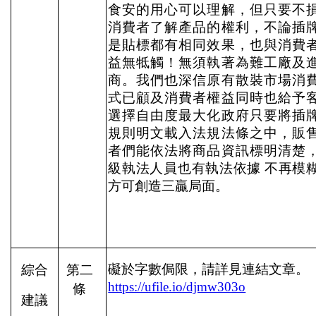
食安的用心可以理解，但只要不
消費者了解產品的權利，不論插
是貼標都有相同效果，也與消費
益無牴觸！無須執著為難工廠及
商。我們也深信原有散裝市場消
式已顧及消費者權益同時也給予
選擇自由度最大化政府只要將插
規則明文載入法規法條之中，販
者們能依法將商品資訊標明清楚
級執法人員也有執法依據
不再模
方可創造三贏局面。
礙於字數侷限，請詳見連結文章。
綜合
第二
https://ufile.io/djmw303o
條
建議