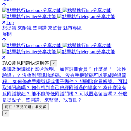
Top
想提議
來附議
眾開講
來監督
縣市專區
展開
FAQ常見問題快速解答
×
提議及附議操作影片說明。
如何註冊會員？
什麼是「一次性
驗證」？
沒收到簡訊驗證碼。
沒有手機號碼可以完成驗證流
程。
如何修改手機號碼或電子郵件？
想刪除會員帳號。
可以
取消附議嗎？
如何找到自己曾經附議過的提案？
為什麼沒有
反附議按鈕？
能不能降低附議門檻？
可以匿名留言嗎？
什麼
是提點子、眾開講、來監督、找首長？
前往「常見問題」看更多
×