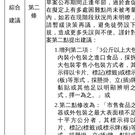
草案公布期間正逢年節，過於倉
綜合
第二
在擬定上有多處困難點尚未被考
條
內，如若在現階段狀況尚未明瞭
建議
請暫緩決策再議，避免徒勞設
規，造成更多失誤與不便。謹針
案第二點提出建議：
1.
增列第二項：「
3
公斤以上大
內裝小包裝之進口食品，採
大包裝零售小包裝方式者，
示得以卡片、標記
(
標籤
)
或標
(
板
)
等形式，採懸掛、立
(
插
)
黏貼或其他足以明顯辨明
式，擇一為之。」
或
2.
第二點修改為：「市售食品
器或外包裝之最大表面積不
十平方公分者，其標示得
片、標記
(
標籤
)
或標示牌
(
板
)