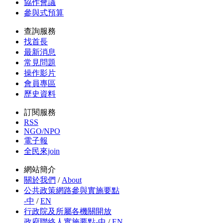
協作會議
參與式預算
查詢服務
找首長
最新消息
常見問題
操作影片
會員專區
歷史資料
訂閱服務
RSS
NGO/NPO
電子報
全民來join
網站簡介
關於我們
/
About
公共政策網路參與實施要點
-中
/
EN
行政院及所屬各機關開放
政府聯絡人實施要點-中
/
EN