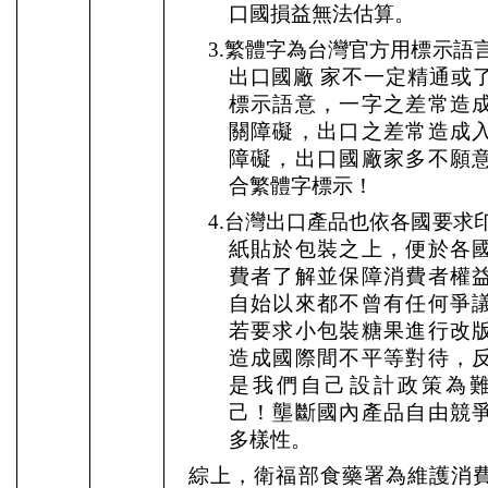
口國損益無法估算。
3.
繁體字為台灣官方用標示語
出口國廠
家不一定精通或
標示語意，一字之差常造
關障礙，出口之差常造成
障礙，出口國廠家多不願
合繁體字標示！
4.
台灣出口產品也依各國要求
紙貼於包裝之上，便於各
費者了解並保障消費者權
自始以來都不曾有任何爭
若要求小包裝糖果進行改
造成國際間不平等對待，
是我們自己設計政策為
己！壟斷國內產品自由競
多樣性。
綜上，衛福部食藥署為維護消