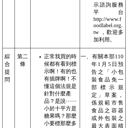
示諮詢服務
平台
http://www.f
oodlabel.org.
tw
，歡迎多
加利用。
綜
第二
正常我買的時
一、有關本部
110
條
候都有看到標
合
年
1
月
5
日預
示啊！有的也
提
告之「小包
有插牌啊！不
問
裝食品免一
懂這個法規是
部標示規
針對什麼產
定」草案，
品？是說
⋯⋯
係規範市售
小於十平方是
食品之容器
糖果嗎？那麼
或外包裝之
小要標那麼多
最大表面積