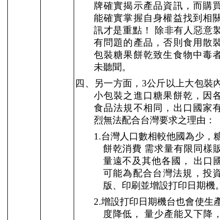
牌確實揭示產品資訊，而購
能確實掌握自身權益找到相
訊才是重點！
除非有人惡意
有問題的產品，否則食用散
包裝糖果餅乾致生食物中毒
未聽聞。
四、另一方面，
3
公斤以上大包裝
小包裝之進口糖果餅乾，因
食品法規不相同，出口國家
烈無法配合台灣要求之理由：
1.
台灣人口數相較他國為少，
餅乾消費
需求量有限同樣
量遠不及其他各國，
出口
可能為配合台灣法規，投
版、印刷並增設打印日期機
2.
增設打印日期機台也會使生
度降低，
量少產能又下降