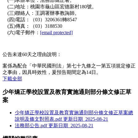
(一)承辦單位：法務部矯正署。
(二)地址：桃園市龜山區宏德新村180號。
(三)聯絡人：王調署辦事教誨師。
(四)電話：（03）3206361轉8547
(五)傳真：（03）3188530
(六)電子郵件：
[email protected]
公告未達60天之理由說明：
案係為配合「中華民國刑法」第七十九條之一第五項規定修正
之事由，因具時效性，爰預告期間定為14日。
下載全部
少年矯正學校設置及教育實施通則部分條文修正草
案
少年矯正學校設置及教育實施通則部分條文修正草案總
說明及條文對照表.pdf
更新日期 2025-08-21
法務部公告.pdf
更新日期 2025-08-21