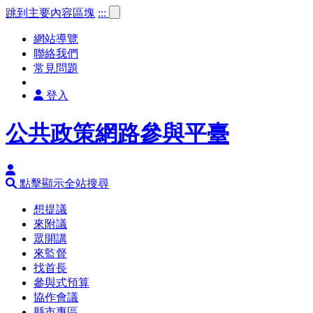
跳到主要內容區塊
:::
網站導覽
聯絡我們
常見問題
登入
公共政策網路參與平臺
點擊顯示全站搜尋
想提議
來附議
眾開講
來監督
找首長
參與式預算
協作會議
縣市專區