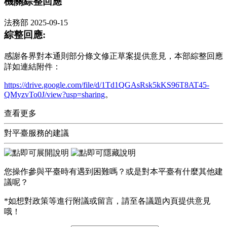
機關綜整回應
法務部
2025-09-15
綜整回應:
感謝各界對本通則部分條文修正草案提供意見，本部綜整回應
詳如連結附件：
https://drive.google.com/file/d/1Td1QGAsRsk5kKS96T8AT45-
QMyzvTo0J/view?usp=sharing
。
查看更多
對平臺服務的建議
您操作參與平臺時有遇到困難嗎？或是對本平臺有什麼其他建
議呢？
*如想對政策等進行附議或留言，請至各議題內頁提供意見
哦！