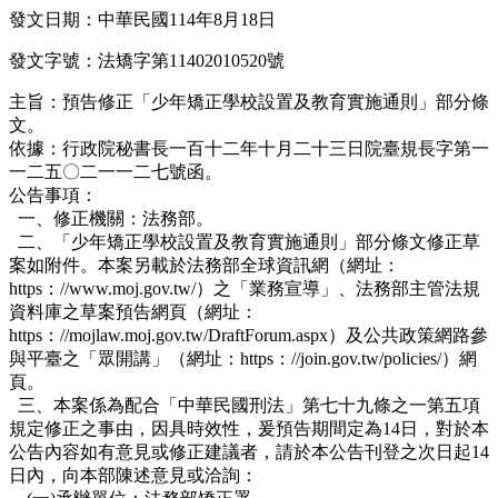
發文日期：中華民國114年8月18日
發文字號：法矯字第11402010520號
主旨：預告修正「少年矯正學校設置及教育實施通則」部分條
文。
依據：行政院秘書長一百十二年十月二十三日院臺規長字第一
一二五〇二一一二七號函。
公告事項：
一、修正機關：法務部。
二、「少年矯正學校設置及教育實施通則」部分條文修正草
案如附件。本案另載於法務部全球資訊網（網址：
https：//www.moj.gov.tw/）之「業務宣導」、法務部主管法規
資料庫之草案預告網頁（網址：
https：//mojlaw.moj.gov.tw/DraftForum.aspx）及公共政策網路參
與平臺之「眾開講」（網址：https：//join.gov.tw/policies/）網
頁。
三、本案係為配合「中華民國刑法」第七十九條之一第五項
規定修正之事由，因具時效性，爰預告期間定為14日，對於本
公告內容如有意見或修正建議者，請於本公告刊登之次日起14
日內，向本部陳述意見或洽詢：