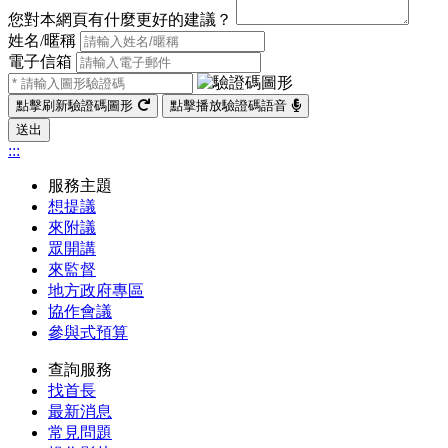
您對本網頁有什麼更好的建議？
姓名/暱稱
電子信箱
點擊刷新驗證碼圖形
點擊播放驗證碼語音
送出
:::
服務主題
想提議
來附議
眾開講
來監督
地方政府專區
協作會議
參與式預算
查詢服務
找首長
最新消息
常見問題