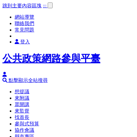
跳到主要內容區塊
:::
網站導覽
聯絡我們
常見問題
登入
公共政策網路參與平臺
點擊顯示全站搜尋
想提議
來附議
眾開講
來監督
找首長
參與式預算
協作會議
縣市專區