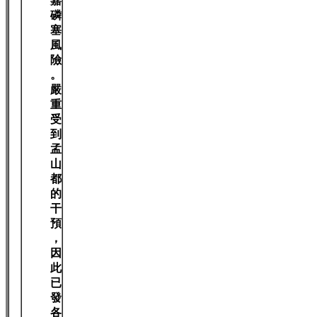
嘉
磷
塞
風
險
。
嚴
重
受
到
孟
山
都
的
干
預
，
因
此
已
發
各