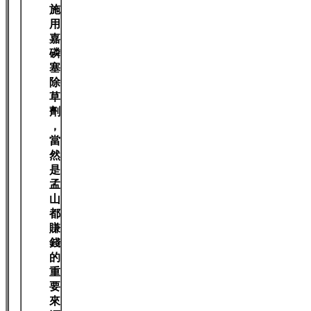
施
用
嘉
磷
塞
除
草
劑
，
當
然
是
孟
山
都
賺
錢
的
重
要
來