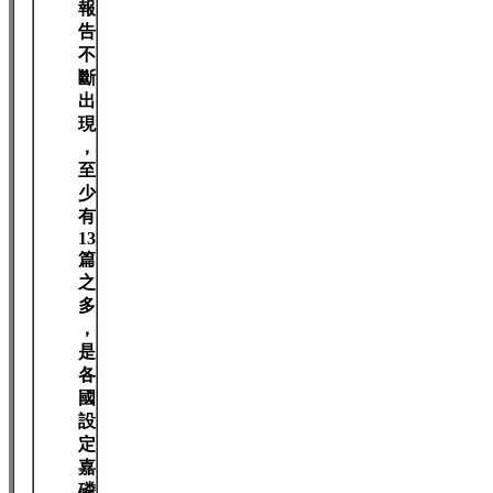
報
告
不
斷
出
現
，
至
少
有
13
篇
之
多
，
是
各
國
設
定
嘉
磷