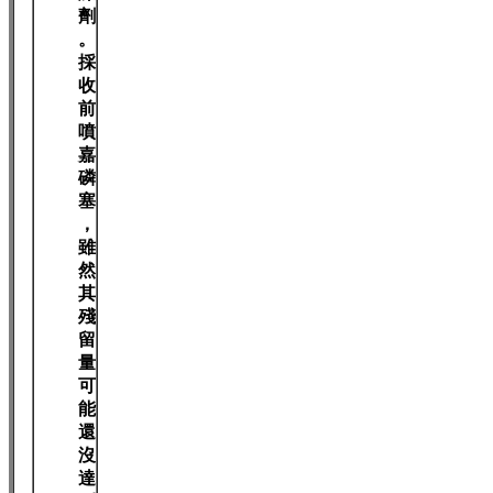
劑
。
採
收
前
噴
嘉
磷
塞
，
雖
然
其
殘
留
量
可
能
還
沒
達