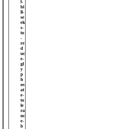
l-
bi
ll-
se
ek
s-
to
-
re
d
uc
e-
gl
y
p
h
os
at
e-
to
le
ra
nc
e-
b