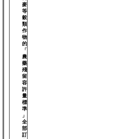
麥
等
穀
類
作
物
的
「
農
藥
殘
留
容
許
量
標
準
」
全
部
訂