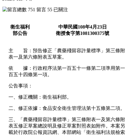
751
留言
55
已關注
衛生福利
中華民國
108
年
4
月
23
日
部
公告
衛授食字第
1081300375
號
主 旨：預告修正「
農藥殘留容許量標準
」第三條附
表一及第六條附表五草案。
依 據：
行政程序法
第一百五十一條第二項準用第一
百五十四條第一項。
公告事項：
一、修正機關：衛生福利部。
二、修正依據：
食品安全衛生管理法
第十五條第二項。
三、「農藥殘留容許量標準」第三條附表一及第六條附
表五修正草案總說明及修正草案對照表如附件。本案另
載於行政院公報資訊網、本部網站「衛生福利法規檢索