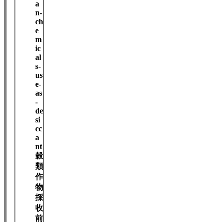
a
n-
ch
e
m
ic
al
s-
us
e-
as
-
de
si
cc
a
nt
穀
類
作
物
採
收
前