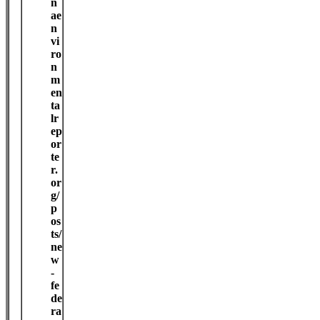
n
ae
n
vi
ro
n
m
en
ta
lr
ep
or
te
r.
or
g/
p
os
ts/
ne
w
-
fe
de
ra