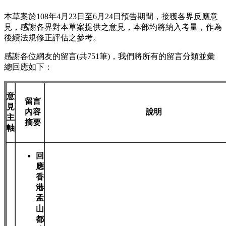
本草案於108年4月23日至6月24日預告期間，接獲各界反應意
見，感謝各界對本草案提供之意見，本部均將納入考量，作為
後續法規修正評估之參考。
感謝各位網友的留言(共751筆)，我們將所有的留言分類並彙
總回應如下：
意
留言
見
內容
說明
主
摘要
軸
回
應
香
港
孟
山
都