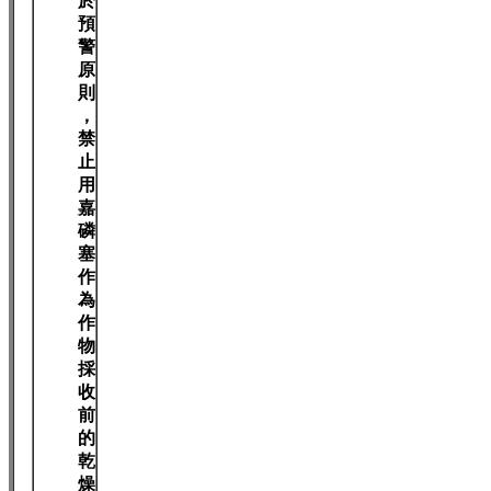
於
預
警
原
則
，
禁
止
用
嘉
磷
塞
作
為
作
物
採
收
前
的
乾
燥