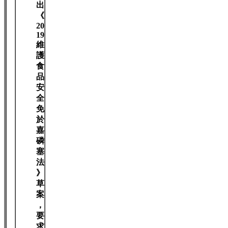
出
《
20
19
維
護
食
品
安
全
免
於
嘉
磷
塞
法
》
草
案
，
要
求