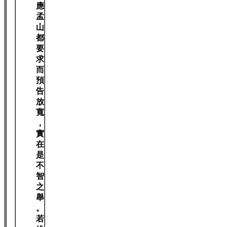
應
孟
山
都
要
求
而
預
告
放
寬
，
實
在
是
不
智
之
舉
。
若