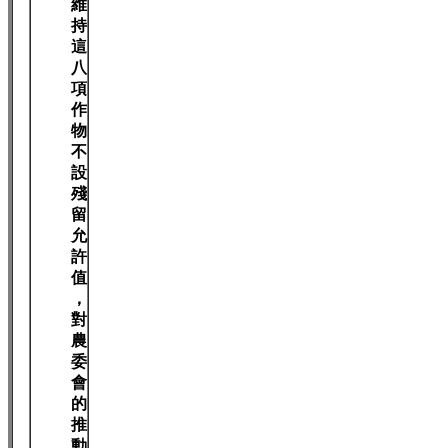
維
持
這
八
項
作
物
不
設
殘
留
允
許
值
，
對
農
委
會
的
推
動