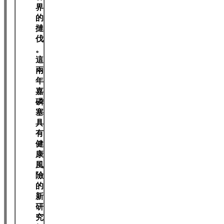
界
的
撻
伐
。
這
兩
年
嘉
磷
塞
具
有
健
康
風
險
的
新
研
究