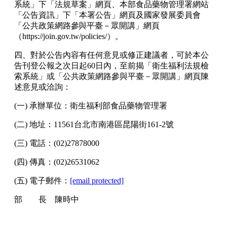
系統」下「法規草案」網頁、本部食品藥物管理署網站
「公告資訊」下「本署公告」網頁及國
家發展委員會
「公共政策網路參與平臺－眾開講」網頁
（
https://join.gov.tw/policies/
）。
四、對於公告內容有任何意見或修正建議者，可於本公
告刊登公報之次日起
60
日內，至前揭「衛生福利法規檢
索系統」或「公共政策網路參與平臺－眾開講」網頁陳
述意見或洽詢：
(
一
)
承辦單位：衛生福利部食品藥物管理署
(
二
)
地址：
11561
台北市南港區昆陽街
161-2
號
(
三
)
電話：
(02)27878000
(
四
)
傳真：
(02)26531062
(
五
)
電子郵件：
[email protected]
部 長 陳時中