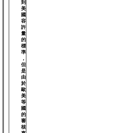
到
美
國
容
許
量
的
標
準
，
但
是
由
於
歐
美
等
國
的
審
核