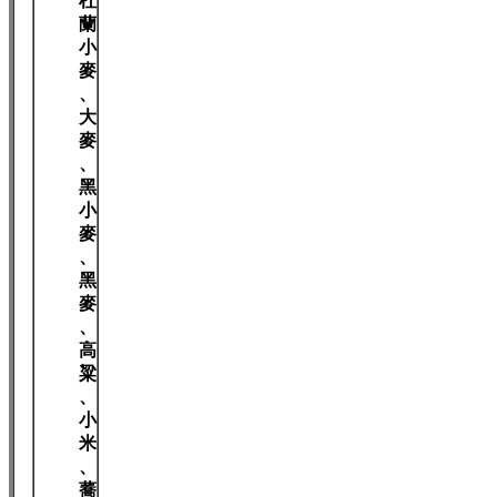
杜
蘭
小
麥
、
大
麥
、
黑
小
麥
、
黑
麥
、
高
粱
、
小
米
、
蕎