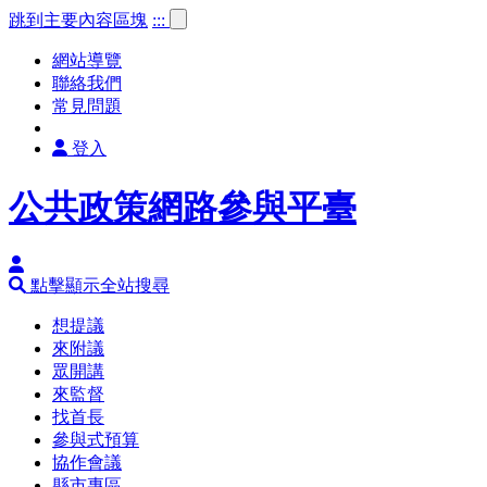
跳到主要內容區塊
:::
網站導覽
聯絡我們
常見問題
登入
公共政策網路參與平臺
點擊顯示全站搜尋
想提議
來附議
眾開講
來監督
找首長
參與式預算
協作會議
縣市專區