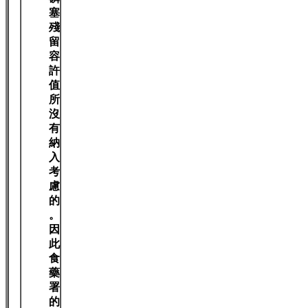
塞
殘
留
容
許
值
所
沒
有
納
入
考
慮
的
。
因
此
食
藥
署
的