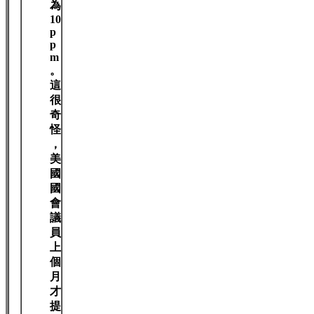
為
10
p
p
m
。
這
很
奇
怪
，
美
國
國
會
議
員
上
個
月
才
提