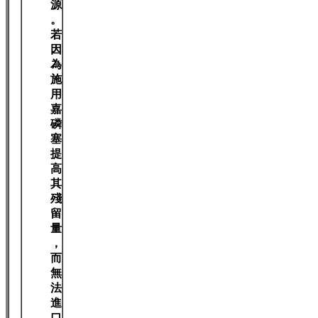
源
。
若
因
為
施
用
嘉
磷
塞
提
高
其
殘
留
量
，
而
無
法
進
口