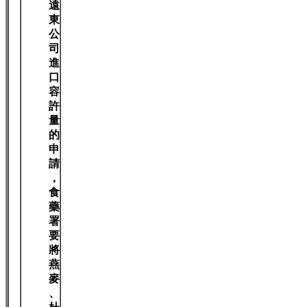
遠
東
公
司
進
口
容
許
量
的
申
請
，
食
藥
署
要
將
燕
麥
、