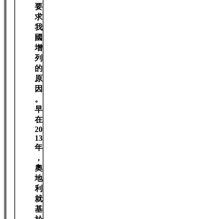
要
求
我
國
增
列
的
原
因
。
早
在
20
13
年
，
奧
地
利
就
基