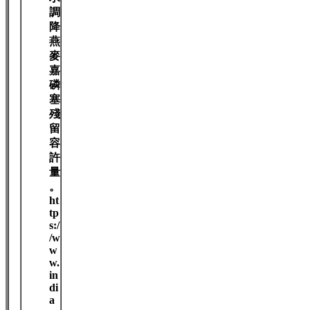
調
降
燕
麥
嘉
磷
塞
殘
留
容
許
量
。
ht
tp
s:/
/w
w
w.
in
di
a