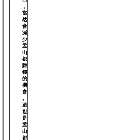
，
當
然
會
減
少
孟
山
都
賺
錢
的
機
會
。
這
也
是
孟
山
都