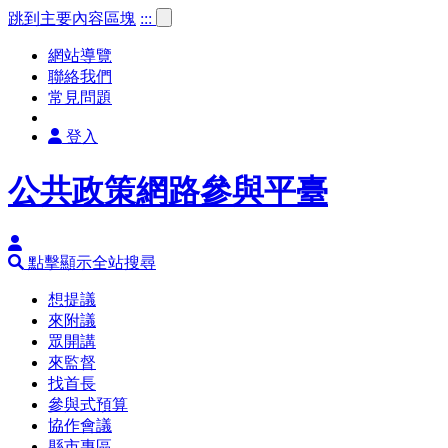
跳到主要內容區塊
:::
網站導覽
聯絡我們
常見問題
登入
公共政策網路參與平臺
點擊顯示全站搜尋
想提議
來附議
眾開講
來監督
找首長
參與式預算
協作會議
縣市專區