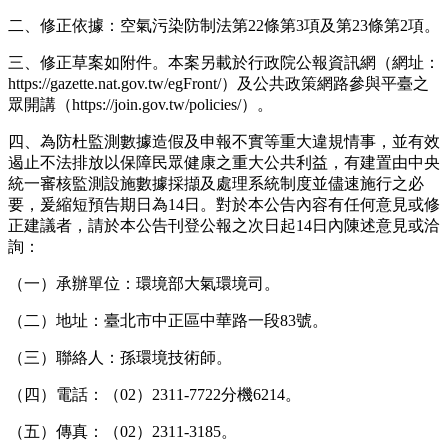
二、
修正依據：
空氣污染防制法
第22條第3項及第23條第2項。
三、
修正草案如附件。本案另載於行政院公報資訊網（網址：
https://gazette.nat.gov.tw/egFront/
）及公共政策網路參與平臺之
眾開講（
https://join.gov.tw/policies/
）。
四、
為防杜監測數據造假及申報不實等重大違規情事，並有效
遏止不法排放以保障民眾健康之重大公共利益，有建置由中央
統一審核監測設施數據採擷及處理系統制度並儘速施行之必
要，爰縮短預告期日為14日。對於本公告內容有任何意見或修
正建議者，請於本公告刊登公報之次日起14日內陳述意見或洽
詢：
（一）
承辦單位：環境部大氣環境司。
（二）
地址：臺北市中正區中華路一段83號。
（三）
聯絡人：孫環境技術師。
（四）
電話：（02）2311-7722分機6214。
（五）
傳真：（02）2311-3185。