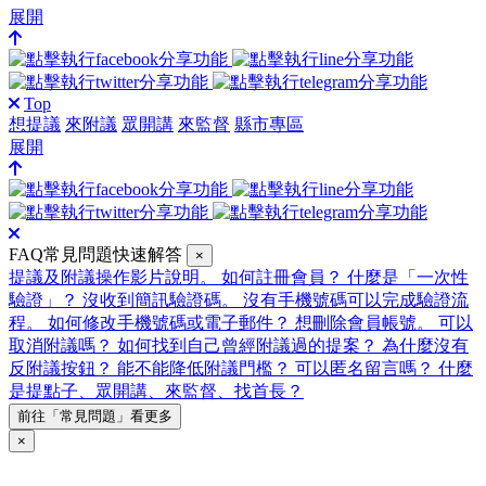
展開
Top
想提議
來附議
眾開講
來監督
縣市專區
展開
FAQ常見問題快速解答
×
提議及附議操作影片說明。
如何註冊會員？
什麼是「一次性
驗證」？
沒收到簡訊驗證碼。
沒有手機號碼可以完成驗證流
程。
如何修改手機號碼或電子郵件？
想刪除會員帳號。
可以
取消附議嗎？
如何找到自己曾經附議過的提案？
為什麼沒有
反附議按鈕？
能不能降低附議門檻？
可以匿名留言嗎？
什麼
是提點子、眾開講、來監督、找首長？
前往「常見問題」看更多
×