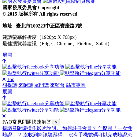
國家發展委員會 Copyright
© 2015 版權所有 All rights reserved.
地址 | 臺北市100223中正區寶慶路3號
建議螢幕解析度（1920px X 768px）
最佳瀏覽器建議（Edge、Chrome、Firefox、Safari）
展開
Top
想提議
來附議
眾開講
來監督
縣市專區
展開
FAQ常見問題快速解答
×
提議及附議操作影片說明。
如何註冊會員？
什麼是「一次性
驗證」？
沒收到簡訊驗證碼。
沒有手機號碼可以完成驗證流