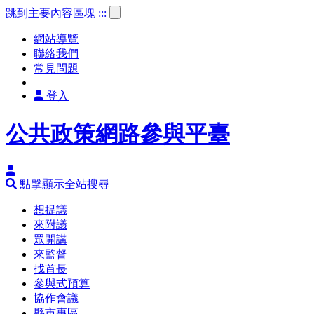
跳到主要內容區塊
:::
網站導覽
聯絡我們
常見問題
登入
公共政策網路參與平臺
點擊顯示全站搜尋
想提議
來附議
眾開講
來監督
找首長
參與式預算
協作會議
縣市專區