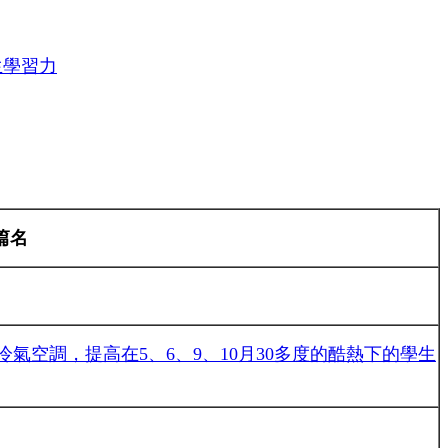
生學習力
篇名
冷氣空調，提高在5、6、9、10月30多度的酷熱下的學生