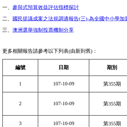
一、
參與式預算效益評估指標探討
二、
國民提議成案之法規調適報告(三)-為全國中小學加
三、
澳洲選舉強制投票機制分享
更多相關報告請參考以下列表(由新到舊)：
編號
日期
期別
1
107-10-09
第355期
2
107-10-09
第355期
3
107-10-09
第355期