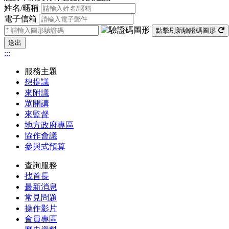
姓名/暱稱
電子信箱
點擊刷新驗證碼圖形
送出
:::
服務主題
想提議
來附議
眾開講
來監督
地方政府專區
協作會議
參與式預算
查詢服務
找首長
最新消息
常見問題
操作影片
會員專區