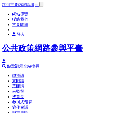
跳到主要內容區塊
:::
網站導覽
聯絡我們
常見問題
登入
公共政策網路參與平臺
點擊顯示全站搜尋
想提議
來附議
眾開講
來監督
找首長
參與式預算
協作會議
縣市專區