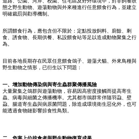
道路、公園、河岸、校園、住宅區及野外環境中，對非飼養狀
態之野生動物、遊蕩動物與外來種進行任意餵食行為，並建立
明確裁罰與勸導機制。
所謂餵食行為，應包含但不限於：定點投放飼料、廚餘、剩
食、誘食物、長期供餐、私設餵食站等足以造成動物聚集之行
為。
目前各地長期存在民眾任意餵食鴿子、遊蕩犬貓、外來鳥種與
野生動物之情形，已衍生以下問題：
一、增加動物傳染病與寄生蟲群聚傳播風險
大量聚集之鴿群與遊蕩動物，容易因高密度接觸而提高寄生
蟲、病毒與細菌之傳播機率。尤其都市鴿群常伴隨羽蝨、壁
蝨、腸道寄生蟲與病原菌問題，除造成環境衛生惡化外，也可
能透過食物鏈影響掠食性鳥類。
二、危害上位掠食者與野生動物復育成果