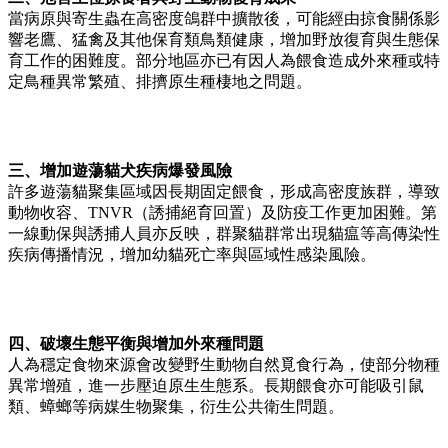
當病原與寄生蟲在高密度鴿群中擴散後，可能經由掠食關係影
響老鷹、猛禽及其他保育類鳥類健康，增加野放復育與生態保
育工作的困難度。部分地區亦已有因人為餵食造成外來種或特
定鳥種異常繁殖、排擠原生種棲地之問題。
三、增加遊蕩貓犬疾病爆發風險
許多遊蕩貓聚集區域因長期固定餵食，形成高密度族群，導致
動物收容、TNVR（誘捕絕育回置）及防疫工作更加困難。第
一線動保與誘捕人員亦反映，群聚貓群常出現貓瘟等高傳染性
疾病傳播情況，增加幼貓死亡率與區域性感染風險。
四、破壞生態平衡與增加外來種問題
人為穩定食物來源會改變野生動物自然覓食行為，使部分物種
異常增殖，進一步壓迫原生生態系。長期餵食亦可能吸引鼠
類、蟑螂等病媒生物聚集，衍生公共衛生問題。