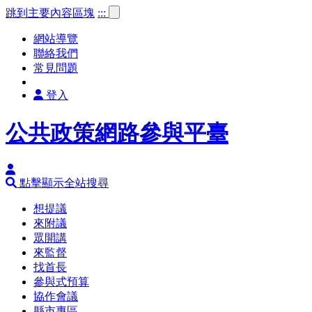
跳到主要內容區塊
:::
網站導覽
聯絡我們
常見問題
登入
公共政策網路參與平臺
點擊顯示全站搜尋
想提議
來附議
眾開講
來監督
找首長
參與式預算
協作會議
縣市專區