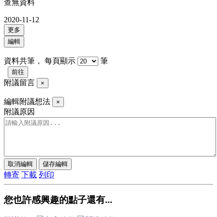
查無資料
2020-11-12
更多
編輯
資料共
筆，
每頁顯示
筆
前往
附議留言
×
編輯附議想法
×
附議原因
取消編輯
儲存編輯
轉寄
下載
列印
您也許感興趣的點子還有...