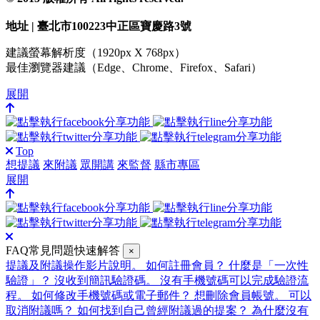
地址 | 臺北市100223中正區寶慶路3號
建議螢幕解析度（1920px X 768px）
最佳瀏覽器建議（Edge、Chrome、Firefox、Safari）
展開
Top
想提議
來附議
眾開講
來監督
縣市專區
展開
FAQ常見問題快速解答
×
提議及附議操作影片說明。
如何註冊會員？
什麼是「一次性
驗證」？
沒收到簡訊驗證碼。
沒有手機號碼可以完成驗證流
程。
如何修改手機號碼或電子郵件？
想刪除會員帳號。
可以
取消附議嗎？
如何找到自己曾經附議過的提案？
為什麼沒有