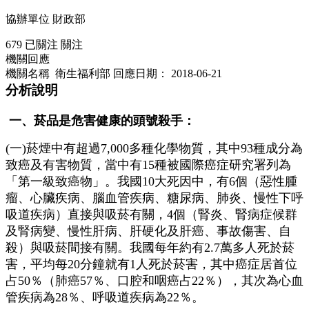
協辦單位
財政部
679
已關注
關注
機關回應
機關名稱 衛生福利部
回應日期：
2018-06-21
分析說明
一、菸品是危害健康的頭號殺手：
(一)菸煙中有超過7,000多種化學物質，其中93種成分為
致癌及有害物質，當中有15種被國際癌症研究署列為
「第一級致癌物」。我國10大死因中，有6個（惡性腫
瘤、心臟疾病、腦血管疾病、糖尿病、肺炎、慢性下呼
吸道疾病）直接與吸菸有關，4個（腎炎、腎病症候群
及腎病變、慢性肝病、肝硬化及肝癌、事故傷害、自
殺）與吸菸間接有關。我國每年約有2.7萬多人死於菸
害，平均每20分鐘就有1人死於菸害，其中癌症居首位
占50％（肺癌57％、口腔和咽癌占22％），其次為心血
管疾病為28％、呼吸道疾病為22％。