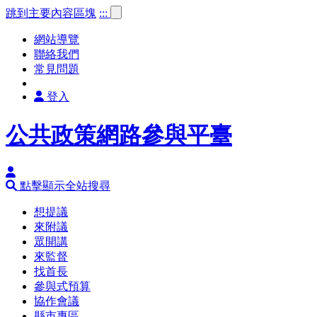
跳到主要內容區塊
:::
網站導覽
聯絡我們
常見問題
登入
公共政策網路參與平臺
點擊顯示全站搜尋
想提議
來附議
眾開講
來監督
找首長
參與式預算
協作會議
縣市專區