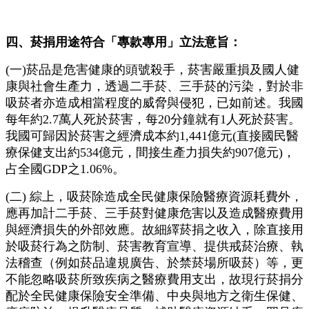
四、菸捐用途符合「專款專用」立法意旨：
(一)菸品是危害健康的頭號殺手，菸害嚴重損及國人健
康與社會生產力，透過二手菸、三手菸的污染，對於非
吸菸者亦造成相當程度的威脅與侵犯，已如前述。我國
每年約2.7萬人死於菸害，每20分鐘就有1人死於菸害。
我國可歸因於菸害之經濟成本約1,441億元(直接國民醫
療保健支出約534億元，間接生產力損失約907億元)，
占全國GDP之1.06%。
(二) 綜上，吸菸除造成全民健康保險醫療資源耗費外，
應再加計二手菸、三手菸對健康危害以及造成醫療費用
與經濟損失的外部效應。故細繹菸捐之收入，除直接用
於吸菸行為之防制、菸害教育宣導、提供戒菸治療、執
法稽查（例如菸品違規廣告、於禁菸場所吸菸）等，更
不能忽略吸菸所致疾病之醫療費用支出，故現行菸捐分
配於全民健康保險安全準備、中央與地方之衛生保健、