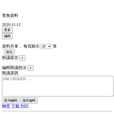
查無資料
2020-11-12
更多
編輯
資料共
筆，
每頁顯示
筆
前往
附議留言
×
編輯附議想法
×
附議原因
取消編輯
儲存編輯
轉寄
下載
列印